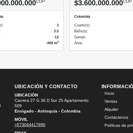
900.000.000
COP
$3.600.000.000
COP
ia
Colombia
s):
3
Cuarto(s):
:
3.5
Baño(s):
12
Garaje:
2
408 m
Área:
UBICACIÓN Y CONTACTO
INFORMACI
Inicio
UBICACIÓN
Carrera 27 G 36 D Sur 25 Apartamento
Ventas
l
509
Alquiler
Envigado - Antioquia - Colombia
Contáctenos
MÓVIL
+573044417890
Políticas de pr
EMAIL