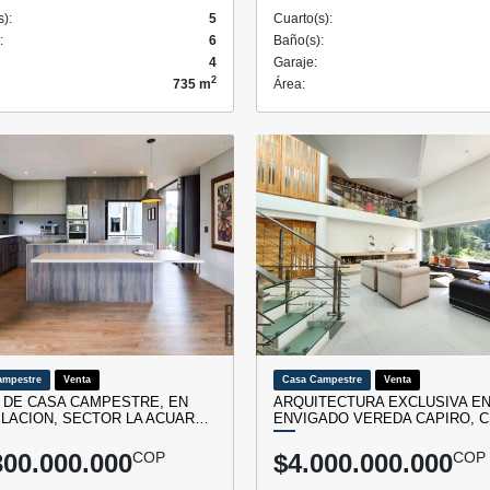
s):
5
Cuarto(s):
:
6
Baño(s):
4
Garaje:
2
735 m
Área:
ampestre
Venta
Casa Campestre
Venta
 DE CASA CAMPESTRE, EN
ARQUITECTURA EXCLUSIVA E
LACION, SECTOR LA ACUAR…
ENVIGADO VEREDA CAPIRO, 
300.000.000
COP
$4.000.000.000
COP