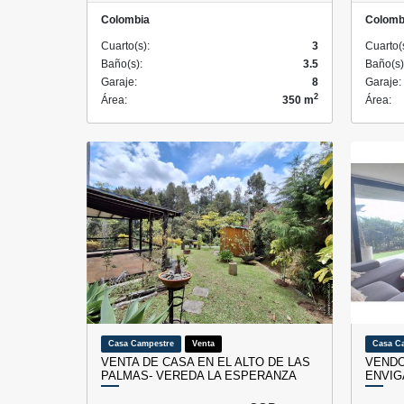
Colombia
Colomb
Cuarto(s):
3
Cuarto(
Baño(s):
3.5
Baño(s)
Garaje:
8
Garaje:
2
Área:
350 m
Área:
Casa Campestre
Venta
Casa C
VENTA DE CASA EN EL ALTO DE LAS
VENDO
PALMAS- VEREDA LA ESPERANZA
ENVIG