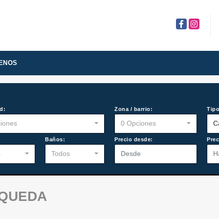
Facebook
Instagra
ENOS
d:
Zona / barrio:
Tipo
iones
0 Opciones
C
:
Baños:
Precio desde:
Prec
s
Todos
SQUEDA