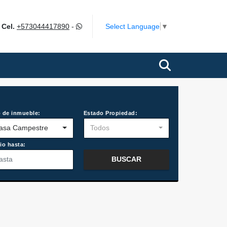
m
Select Language
▼
Cel.
+573044417890
-
 de inmueble:
Estado Propiedad:
asa Campestre
Todos
io hasta:
BUSCAR