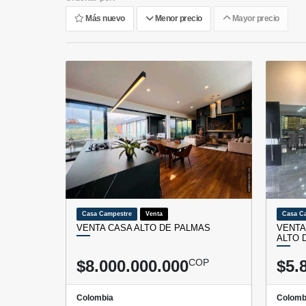
Más nuevo
Menor precio
Mayor precio
Casa Campestre
Venta
Casa C
VENTA CASA ALTO DE PALMAS
VENTA
ALTO 
$8.000.000.000
COP
$5.
Colombia
Colomb