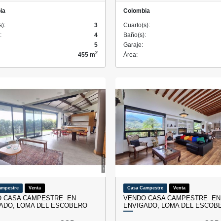
ia
Colombia
s):
3
Cuarto(s):
:
4
Baño(s):
5
Garaje:
2
455 m
Área:
ampestre
Venta
Casa Campestre
Venta
 CASA CAMPESTRE EN
VENDO CASA CAMPESTRE EN
ADO, LOMA DEL ESCOBERO
ENVIGADO, LOMA DEL ESCOB