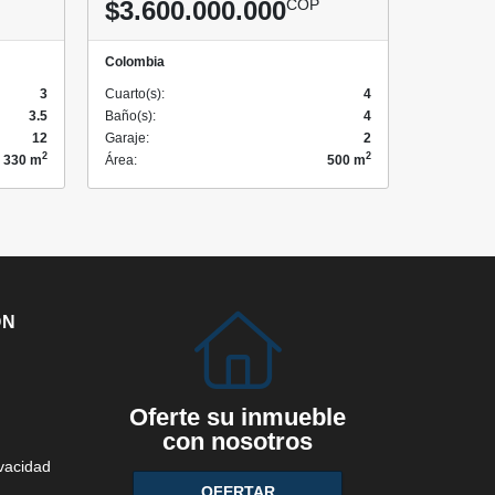
$3.600.000.000
COP
Colombia
3
Cuarto(s):
4
3.5
Baño(s):
4
12
Garaje:
2
2
2
330 m
Área:
500 m
ÓN
Oferte su inmueble
con nosotros
ivacidad
OFERTAR