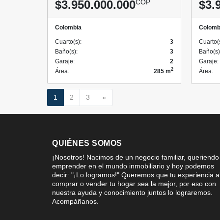
$3.950.000.000
COP
$3.
Colombia
Colomb
Cuarto(s):
3
Cuarto(
Baño(s):
3
Baño(s)
Garaje:
2
Garaje:
2
Área:
285 m
Área:
Siguiente
1
2
3
»
QUIÉNES SOMOS
¡Nosotros! Nacimos de un negocio familiar, queriendo
emprender en el mundo inmobiliario y hoy podemos
decir: "¡Lo logramos!" Queremos que tu experiencia a
comprar o vender tu hogar sea la mejor, por eso con
nuestra ayuda y conocimiento juntos lo lograremos.
Acompáñanos.