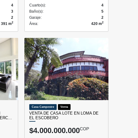
4
Cuarto(s):
4
3
Baño(s):
5
2
Garaje:
2
2
2
391 m
Área:
420 m
Casa Campestre
Venta
N
VENTA DE CASA LOTE EN LOMA DE
CERC…
EL ESCOBERO
$4.000.000.000
COP