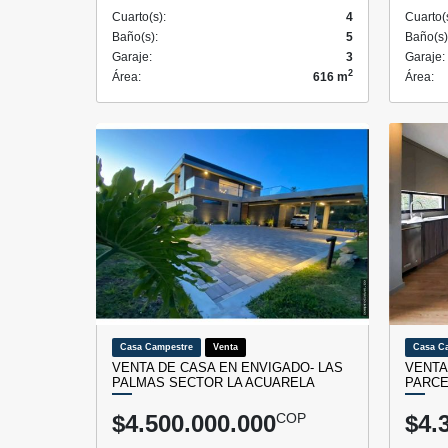
Cuarto(s):
4
Cuarto(
Baño(s):
5
Baño(s)
Garaje:
3
Garaje:
2
Área:
616 m
Área:
Casa Campestre
Venta
Casa C
VENTA DE CASA EN ENVIGADO- LAS
VENTA
PALMAS SECTOR LA ACUARELA
PARCE
$4.500.000.000
COP
$4.