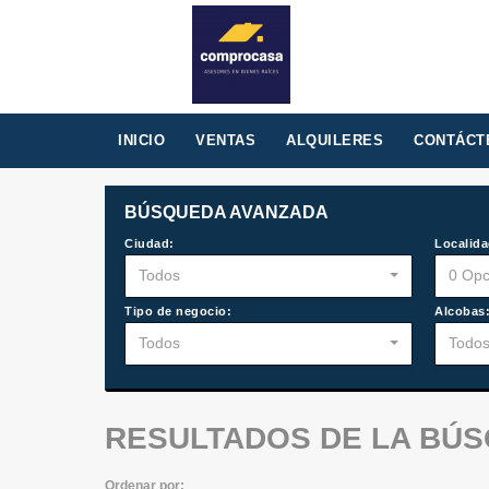
INICIO
VENTAS
ALQUILERES
CONTÁCT
BÚSQUEDA AVANZADA
Ciudad:
Localida
Todos
0 Opc
Tipo de negocio:
Alcobas
Todos
Todo
RESULTADOS DE LA BÚ
Ordenar por: