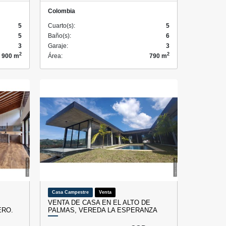
Colombia
5
Cuarto(s):
5
5
Baño(s):
6
3
Garaje:
3
2
2
900 m
Área:
790 m
Casa Campestre
Venta
VENTA DE CASA EN EL ALTO DE
ERO.
PALMAS, VEREDA LA ESPERANZA