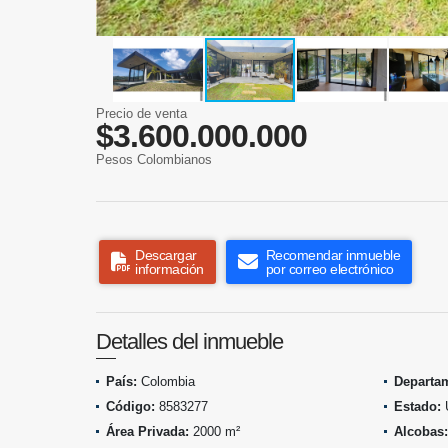
Precio de venta
$3.600.000.000
Pesos Colombianos
Descargar
Recomendar inmueble
información
por correo electrónico
Detalles del inmueble
País:
Colombia
Departa
Código:
8583277
Estado:
Área Privada:
2000 m²
Alcobas: