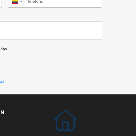
▼
arias
dad
ÓN