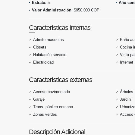
Estrato:
5
Año cons
Valor Administración:
$950.000 COP
Características internas
Admite mascotas
Baño aux
Clósets
Cocina i
Habitación servicio
Vista p
Electricidad
Internet
Características externas
Acceso pavimentado
Árboles 
Garaje
Jardín
Trans. público cercano
Urbaniza
Zonas verdes
Acceso 
Descripción Adicional