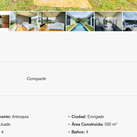
Compartir
mento:
Antioquia
Ciudad:
Envigado
Usado
Área Construida:
500 m²
4
Baños:
4