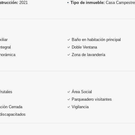
trucción:
2021
Tipo de inmueble:
Casa Campestre
iliar
Baño en habitación principal
ntegral
Doble Ventana
anorámica
Zona de lavandería
frutales
Área Social
Parqueadero visitantes
ción Cerrada
Vigilancia
discapacitados