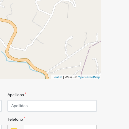
Leaflet
| Wasi - ©
OpenStreetMap
*
Apellidos
*
Teléfono