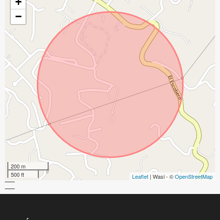
+
−
200 m
500 ft
Leaflet
| Wasi - ©
OpenStreetMap