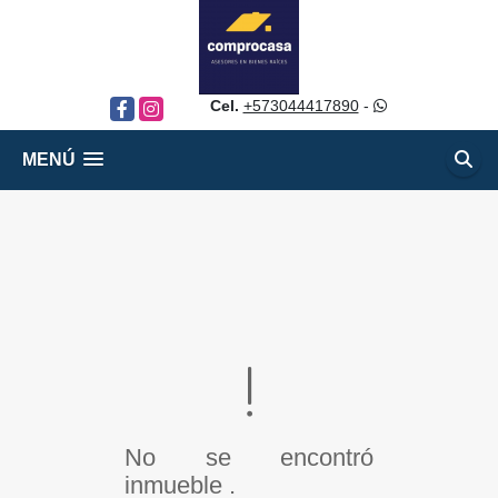
Cel.
+573044417890
-
Facebook
Instagram
MENÚ
No se encontró
inmueble .