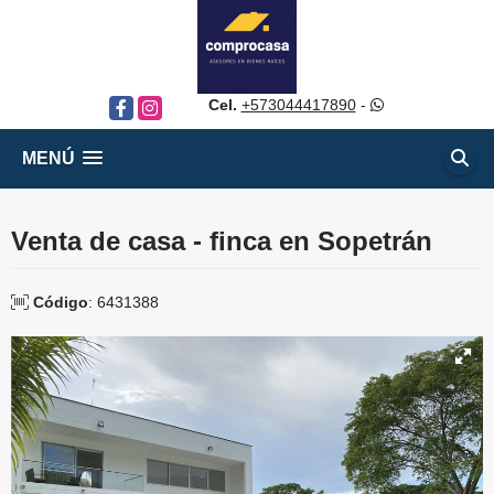
Cel.
+573044417890
-
Facebook
Instagram
MENÚ
Venta de casa - finca en Sopetrán
Código
: 6431388