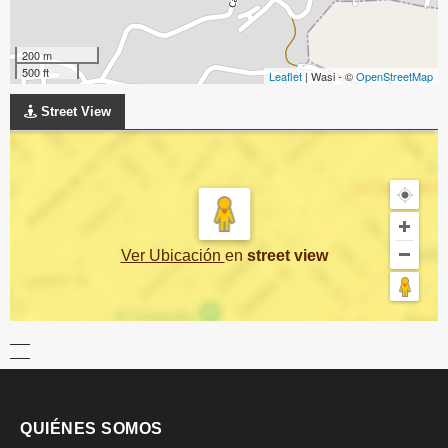
200 m
500 ft
Leaflet
| Wasi - ©
OpenStreetMap
Street View
Ver Ubicación
en
street view
QUIÉNES SOMOS