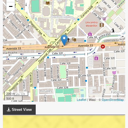
−
200 m
500 ft
Leaflet
| Wasi - ©
OpenStreetMap
Street View