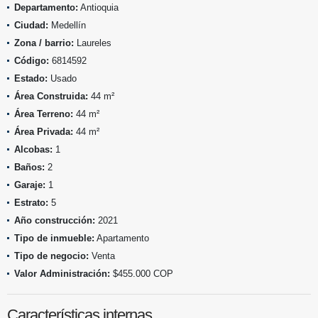
Departamento:
Antioquia
Ciudad:
Medellín
Zona / barrio:
Laureles
Código:
6814592
Estado:
Usado
Área Construida:
44 m²
Área Terreno:
44 m²
Área Privada:
44 m²
Alcobas:
1
Baños:
2
Garaje:
1
Estrato:
5
Año construcción:
2021
Tipo de inmueble:
Apartamento
Tipo de negocio:
Venta
Valor Administración:
$455.000 COP
Características internas