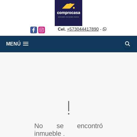
Cel.
+573044417890
-
Facebook
Instagram
MENÚ
No se encontró
inmueble .