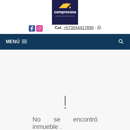
Cel.
+573044417890
-
Facebook
Instagram
MENÚ
No se encontró
inmueble .