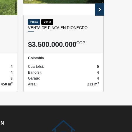
Finca
Venta
Lote / Terr
VENTA DE FINCA EN RIONEGRO
VENTA DE
CARMEN 
$3.500.000.000
COP
$742.
Colombia
Colombia
4
Cuarto(s):
5
Cuarto(s):
4
Baño(s):
4
Baño(s):
8
Garaje:
4
2
2
450 m
Área:
231 m
ÓN