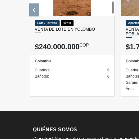
Lote / Terreno
Venta
Aparta
VENTA DE LOTE EN YOLOMBÓ
VENTA
POBLA
$240.000.000
COP
$1.
Colombia
Colomb
Cuarto(s):
0
Cuarto(
Baño(s):
0
Baño(s)
Garaje:
Área:
QUIÉNES SOMOS
¡Nosotros! Nacimos de un negocio familiar, queriendo