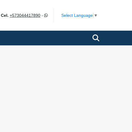
m
Select Language
▼
Cel.
+573044417890
-