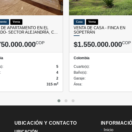
mento
Venta
Casa
Venta
 DE APARTAMENTO EN EL
VENTA DE CASA - FINCA EN
DO- SECTOR ALEJANDRÍA, C…
SOPETRÁN
750.000.000
COP
$1.550.000.000
COP
ia
Colombia
s):
5
Cuarto(s):
:
4
Baño(s):
2
Garaje:
2
315 m
Área:
UBICACIÓN Y CONTACTO
INFORMACI
Inicio
UBICACIÓN