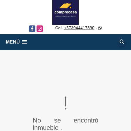
Cel.
+573044417890
-
Facebook
Instagram
MENÚ
No se encontró
inmueble .