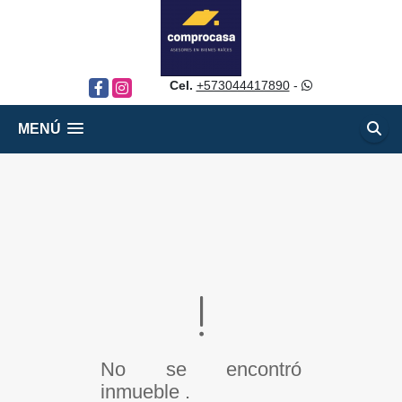
Cel.
+573044417890
-
Facebook
Instagram
MENÚ
No se encontró
inmueble .