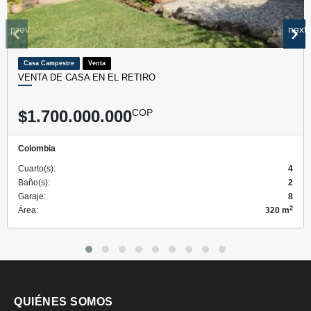
prev
next
Casa Campestre
Venta
VENTA DE CASA EN EL RETIRO
$1.700.000.000
COP
Colombia
Cuarto(s):
4
Baño(s):
2
Garaje:
8
2
Área:
320 m
QUIÉNES SOMOS