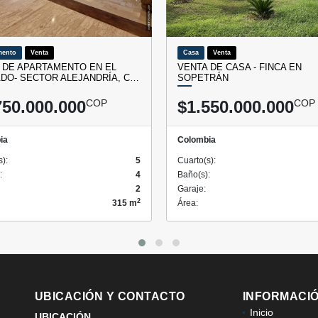
mento
Venta
Casa
Venta
 DE APARTAMENTO EN EL
VENTA DE CASA - FINCA EN
DO- SECTOR ALEJANDRÍA, C…
SOPETRÁN
750.000.000
COP
$1.550.000.000
COP
ia
Colombia
s):
5
Cuarto(s):
:
4
Baño(s):
2
Garaje:
2
315 m
Área:
UBICACIÓN Y CONTACTO
INFORMACI
Inicio
UBICACIÓN