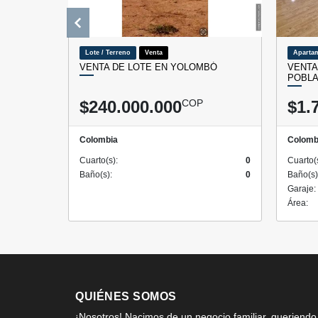
Lote / Terreno
Venta
Aparta
VENTA DE LOTE EN YOLOMBÓ
VENTA
POBLA
$240.000.000
COP
$1.
Colombia
Colomb
Cuarto(s):
0
Cuarto(
Baño(s):
0
Baño(s)
Garaje:
Área:
QUIÉNES SOMOS
¡Nosotros! Nacimos de un negocio familiar, queriendo