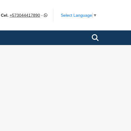
m
Select Language
▼
Cel.
+573044417890
-