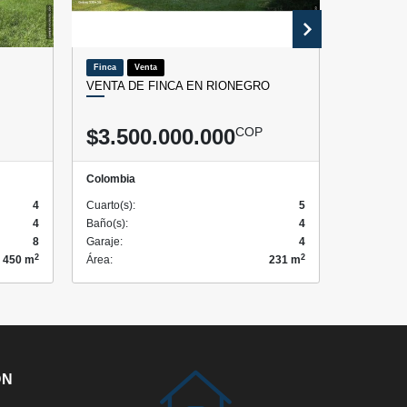
Finca
Venta
Lote / Terr
VENTA DE FINCA EN RIONEGRO
VENTA DE
CARMEN 
$3.500.000.000
COP
$742.
Colombia
Colombia
4
Cuarto(s):
5
Cuarto(s):
4
Baño(s):
4
Baño(s):
8
Garaje:
4
2
2
450 m
Área:
231 m
ÓN