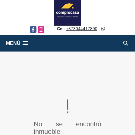
Cel.
+573044417890
-
Facebook
Instagram
MENÚ
No se encontró
inmueble .