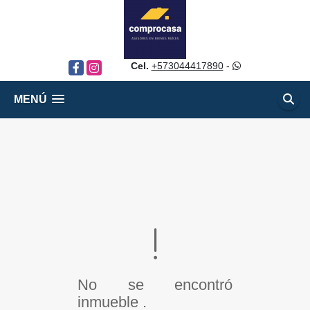
Cel.
+573044417890
-
Facebook
Instagram
MENÚ
No se encontró
inmueble .