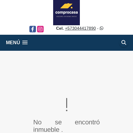
Cel.
+573044417890
-
Facebook
Instagram
MENÚ
No se encontró
inmueble .