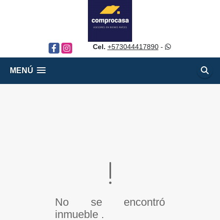
Cel.
+573044417890
-
Facebook
Instagram
MENÚ
No se encontró
inmueble .