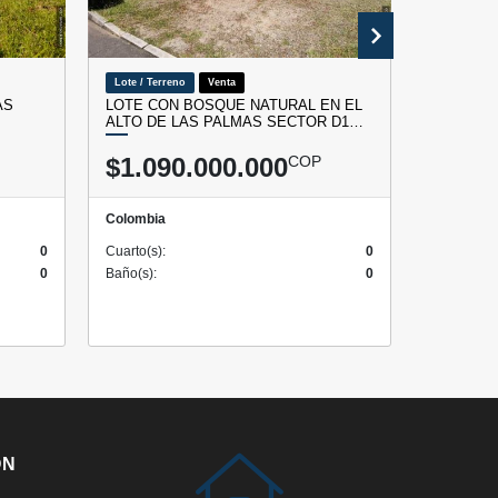
Lote / Terreno
Venta
Lote / Terr
AS
LOTE CON BOSQUE NATURAL EN EL
VENTA DE
ALTO DE LAS PALMAS SECTOR D1…
CARMEN 
$1.090.000.000
COP
$742.
Colombia
Colombia
0
Cuarto(s):
0
Cuarto(s):
0
Baño(s):
0
Baño(s):
ÓN