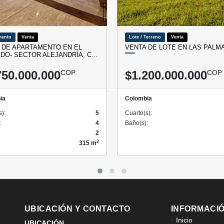
mento
Venta
Lote / Terreno
Venta
 DE APARTAMENTO EN EL
VENTA DE LOTE EN LAS PALM
DO- SECTOR ALEJANDRÍA, C…
750.000.000
COP
$1.200.000.000
COP
ia
Colombia
s):
5
Cuarto(s):
:
4
Baño(s):
2
2
315 m
UBICACIÓN Y CONTACTO
INFORMACI
Inicio
UBICACIÓN