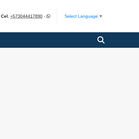
m
Select Language
▼
Cel.
+573044417890
-