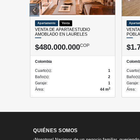
Apartamento
Venta
Aparta
VENTA DE APARTAESTUDIO
VENTA
AMOBLADO EN LAURELES
POBLA
$480.000.000
COP
$1.
Colombia
Colomb
Cuarto(s):
1
Cuarto(
Baño(s):
2
Baño(s)
Garaje:
1
Garaje:
2
Área:
44 m
Área:
QUIÉNES SOMOS
¡Nosotros! Nacimos de un negocio familiar, queriendo