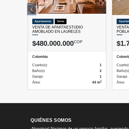
Apartamento
Venta
Aparta
VENTA DE APARTAESTUDIO
VENTA
AMOBLADO EN LAURELES
POBLA
$480.000.000
COP
$1.
Colombia
Colomb
Cuarto(s):
1
Cuarto(
Baño(s):
2
Baño(s)
Garaje:
1
Garaje:
2
Área:
44 m
Área:
QUIÉNES SOMOS
¡Nosotros! Nacimos de un negocio familiar, queriendo