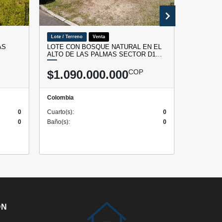
Lote / Terreno
Venta
Lote / Terr
AS
LOTE CON BOSQUE NATURAL EN EL
VENTA DE
ALTO DE LAS PALMAS SECTOR D1…
CARMEN 
$1.090.000.000
COP
$742.
Colombia
Colombia
0
Cuarto(s):
0
Cuarto(s):
0
Baño(s):
0
Baño(s):
ÓN