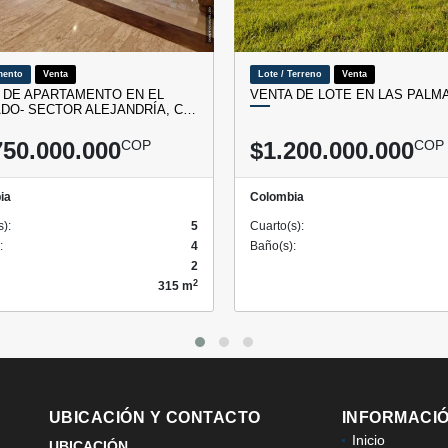
mento
Venta
Lote / Terreno
Venta
 DE APARTAMENTO EN EL
VENTA DE LOTE EN LAS PALM
DO- SECTOR ALEJANDRÍA, C…
750.000.000
COP
$1.200.000.000
COP
ia
Colombia
s):
5
Cuarto(s):
:
4
Baño(s):
2
2
315 m
UBICACIÓN Y CONTACTO
INFORMACI
Inicio
UBICACIÓN