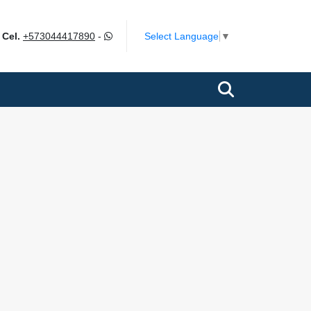
m
Select Language
▼
Cel.
+573044417890
-