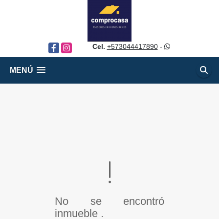
Cel.
+573044417890
-
Facebook
Instagram
MENÚ
No se encontró
inmueble .