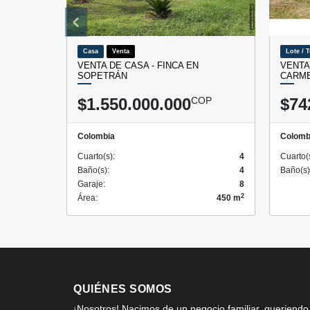
Casa
Venta
Lote / 
VENTA DE CASA - FINCA EN
VENTA
SOPETRÁN
CARME
$1.550.000.000
COP
$74
Colombia
Colomb
Cuarto(s):
4
Cuarto(
Baño(s):
4
Baño(s)
Garaje:
8
2
Área:
450 m
QUIÉNES SOMOS
¡Nosotros! Nacimos de un negocio familiar, queriendo