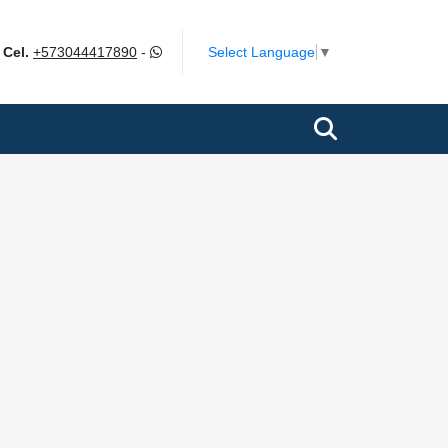
m
Select Language
▼
Cel.
+573044417890
-