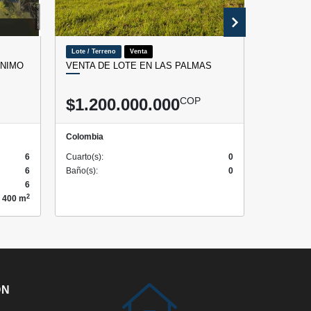
Lote / Terreno
Venta
Lote / Terr
ONIMO
VENTA DE LOTE EN LAS PALMAS
LOTE EN
ENVIGA
$1.200.000.000
COP
$1.33
Colombia
Colombia
6
Cuarto(s):
0
Cuarto(s):
6
Baño(s):
0
Baño(s):
6
2
400 m
ÓN