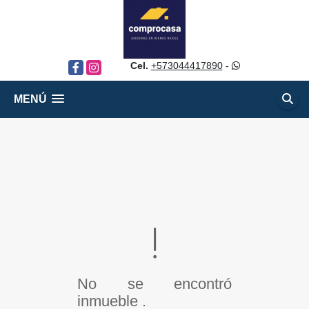
Cel.
+573044417890
-
Facebook
Instagram
MENÚ
No se encontró
inmueble .