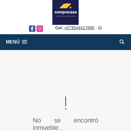
Cel.
+573044417890
-
Facebook
Instagram
MENÚ
No se encontró
inmueble .