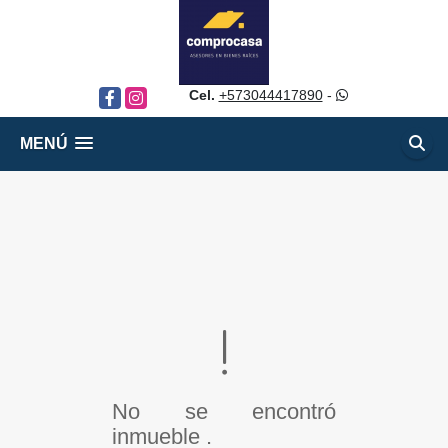
Cel.
+573044417890
-
Facebook
Instagram
MENÚ
No se encontró
inmueble .