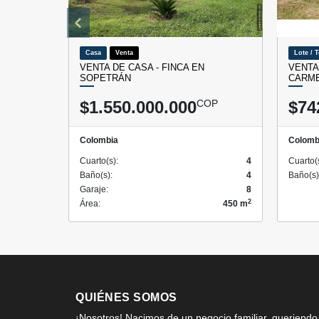
Casa
Venta
Lote / 
VENTA DE CASA - FINCA EN
VENTA
SOPETRÁN
CARME
$1.550.000.000
COP
$74
Colombia
Colomb
Cuarto(s):
4
Cuarto(
Baño(s):
4
Baño(s)
Garaje:
8
2
Área:
450 m
QUIÉNES SOMOS
¡Nosotros! Nacimos de un negocio familiar, queriendo