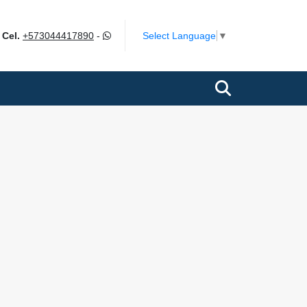
m
Select Language
▼
Cel.
+573044417890
-