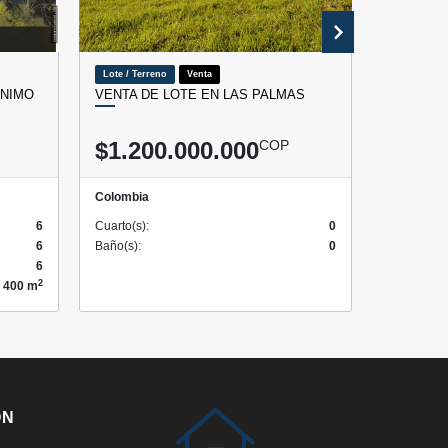
Lote / Terreno
Venta
Lote / Terr
ONIMO
VENTA DE LOTE EN LAS PALMAS
LOTE EN
ENVIGA
$1.200.000.000
COP
$1.33
Colombia
Colombia
6
Cuarto(s):
0
Cuarto(s):
6
Baño(s):
0
Baño(s):
6
2
400 m
ÓN