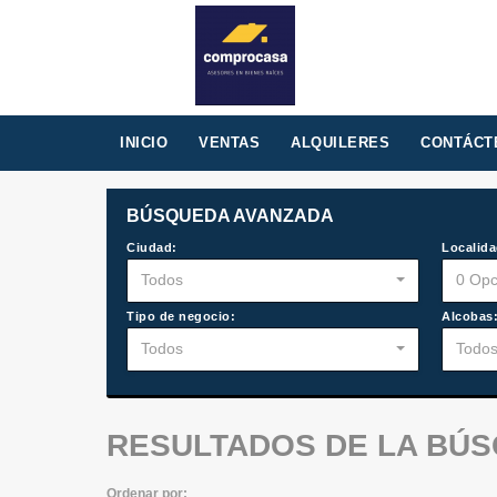
INICIO
VENTAS
ALQUILERES
CONTÁCT
BÚSQUEDA AVANZADA
Ciudad:
Localida
Todos
0 Opc
Tipo de negocio:
Alcobas
Todos
Todo
RESULTADOS DE LA BÚ
Ordenar por: