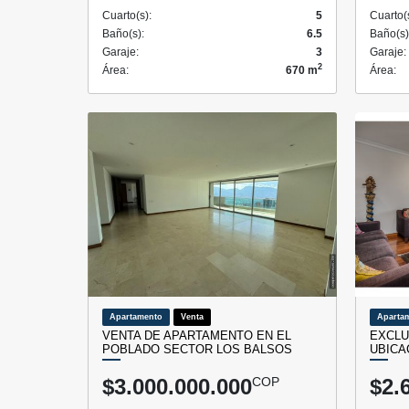
Cuarto(s):
5
Cuarto(
Baño(s):
6.5
Baño(s)
Garaje:
3
Garaje:
2
Área:
670 m
Área:
Apartamento
Venta
Aparta
VENTA DE APARTAMENTO EN EL
EXCLU
POBLADO SECTOR LOS BALSOS
UBICA
$3.000.000.000
COP
$2.