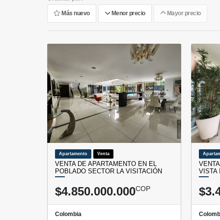
Más nuevo
Menor precio
Mayor precio
Apartamento
Venta
Aparta
VENTA DE APARTAMENTO EN EL
VENTA
POBLADO SECTOR LA VISITACIÓN
VISTA
$4.850.000.000
COP
$3.
Colombia
Colomb