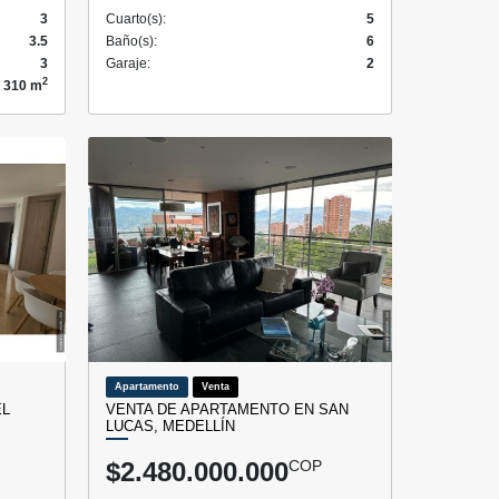
3
Cuarto(s):
5
3.5
Baño(s):
6
3
Garaje:
2
2
310 m
Apartamento
Venta
EL
VENTA DE APARTAMENTO EN SAN
LUCAS, MEDELLÍN
$2.480.000.000
COP