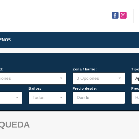
Facebook
Instagra
ENOS
d:
Zona / barrio:
Tipo
iones
0 Opciones
A
:
Baños:
Precio desde:
Prec
s
Todos
SQUEDA