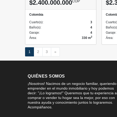
$2.400.000.000
COP
$2.
Colombia
Colomb
Cuarto(s):
3
Cuarto(
Baño(s):
4
Baño(s)
Garaje:
4
Garaje:
2
Área:
330 m
Área:
Siguiente
1
2
3
»
QUIÉNES SOMOS
¡Nosotros! Nacimos de un negocio familiar, queriendo
emprender en el mundo inmobiliario y hoy podemos
decir: "¡Lo logramos!" Queremos que tu experiencia a
comprar o vender tu hogar sea la mejor, por eso con
nuestra ayuda y conocimiento juntos lo lograremos.
Acompáñanos.