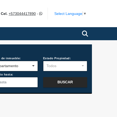
m
Select Language
▼
Cel.
+573044417890
-
 de inmueble:
Estado Propiedad:
partamento
Todos
io hasta:
BUSCAR