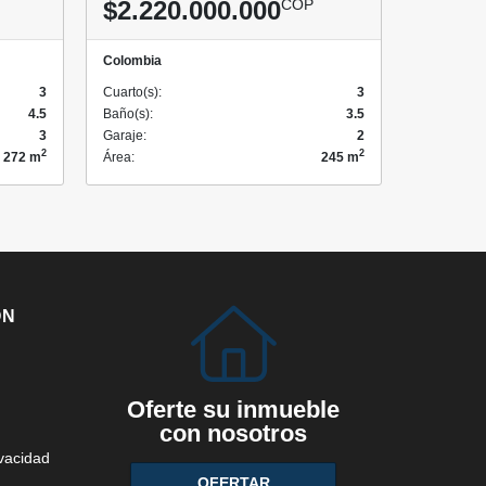
$2.220.000.000
COP
Colombia
3
Cuarto(s):
3
4.5
Baño(s):
3.5
3
Garaje:
2
2
2
272 m
Área:
245 m
ÓN
Oferte su inmueble
con nosotros
ivacidad
OFERTAR