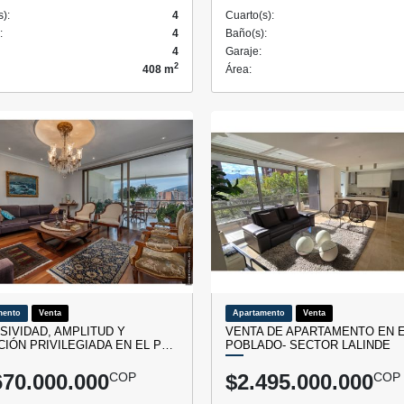
s):
4
Cuarto(s):
:
4
Baño(s):
4
Garaje:
2
408 m
Área:
mento
Venta
Apartamento
Venta
SIVIDAD, AMPLITUD Y
VENTA DE APARTAMENTO EN 
CIÓN PRIVILEGIADA EN EL P…
POBLADO- SECTOR LALINDE
670.000.000
COP
$2.495.000.000
COP