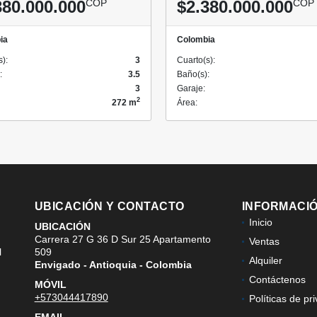
380.000.000
COP
$2.380.000.000
COP
ia
Colombia
s):
3
Cuarto(s):
:
3.5
Baño(s):
3
Garaje:
2
272 m
Área:
UBICACIÓN Y CONTACTO
INFORMACI
Inicio
UBICACIÓN
Carrera 27 G 36 D Sur 25 Apartamento
Ventas
l
509
Alquiler
Envigado - Antioquia - Colombia
Contáctenos
MÓVIL
+573044417890
Políticas de pr
EMAIL