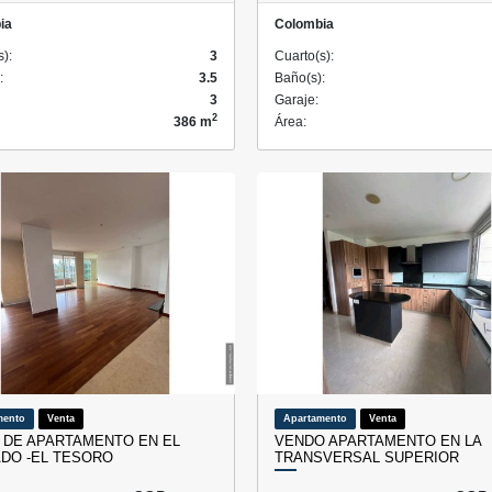
ia
Colombia
s):
3
Cuarto(s):
:
3.5
Baño(s):
3
Garaje:
2
386 m
Área:
mento
Venta
Apartamento
Venta
 DE APARTAMENTO EN EL
VENDO APARTAMENTO EN LA
DO -EL TESORO
TRANSVERSAL SUPERIOR