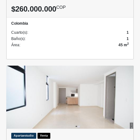
$260.000.000
COP
Colombia
Cuarto(s):
1
Baño(s):
1
2
Área:
45 m
Apartaestudio
Venta