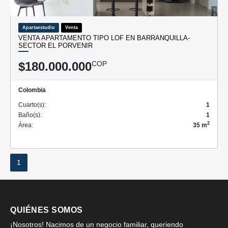
Apartaestudio
Venta
VENTA APARTAMENTO TIPO LOF EN BARRANQUILLA-
SECTOR EL PORVENIR
$180.000.000
COP
Colombia
Cuarto(s):
1
Baño(s):
1
2
Área:
35 m
1
QUIÉNES SOMOS
¡Nosotros! Nacimos de un negocio familiar, queriendo