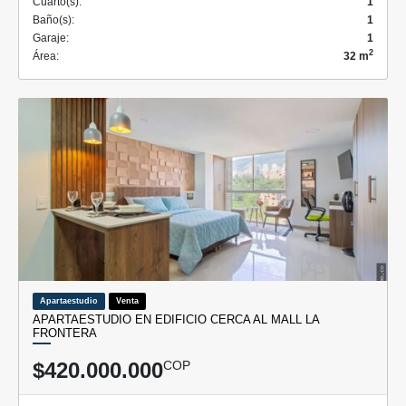
Cuarto(s):
1
Baño(s):
1
Garaje:
1
2
Área:
32 m
Apartaestudio
Venta
APARTAESTUDIO EN EDIFICIO CERCA AL MALL LA
FRONTERA
$420.000.000
COP