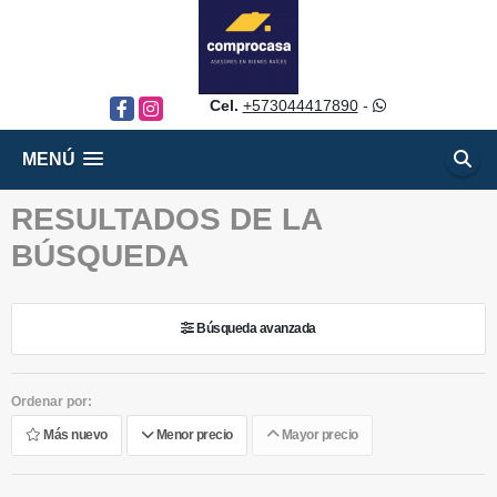
Cel.
+573044417890
-
Facebook
Instagram
MENÚ
RESULTADOS DE LA
BÚSQUEDA
Búsqueda avanzada
Ordenar por:
Más nuevo
Menor precio
Mayor precio