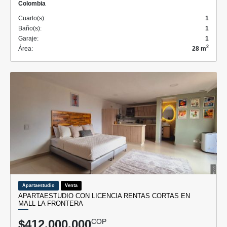
Colombia
Cuarto(s):
1
Baño(s):
1
Garaje:
1
2
Área:
28 m
Apartaestudio
Venta
APARTAESTUDIO CON LICENCIA RENTAS CORTAS EN
MALL LA FRONTERA
$412.000.000
COP