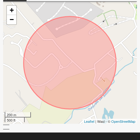
+
−
200 m
500 ft
Leaflet
| Wasi - ©
OpenStreetMap