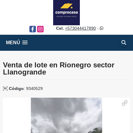
Cel.
+573044417890
-
Facebook
Instagram
MENÚ
Venta de lote en Rionegro sector
Llanogrande
Código
: 9340529