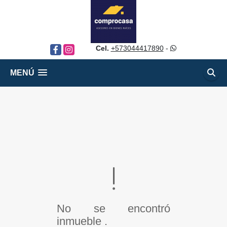
Cel.
+573044417890
-
Facebook
Instagram
MENÚ
No se encontró
inmueble .