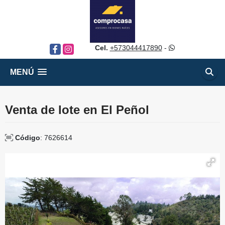
Cel.
+573044417890
-
Facebook
Instagram
MENÚ
Venta de lote en El Peñol
Código
: 7626614