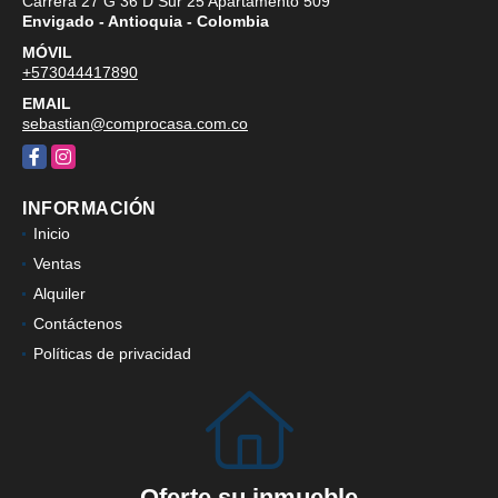
Carrera 27 G 36 D Sur 25 Apartamento 509
Envigado - Antioquia - Colombia
MÓVIL
+573044417890
EMAIL
sebastian@comprocasa.com.co
Facebook
Instagram
INFORMACIÓN
Inicio
Ventas
Alquiler
Contáctenos
Políticas de privacidad
Oferte su inmueble