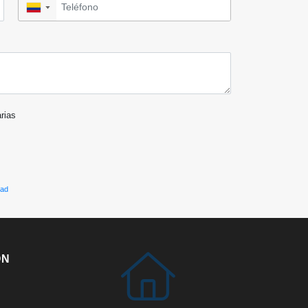
▼
arias
dad
ÓN