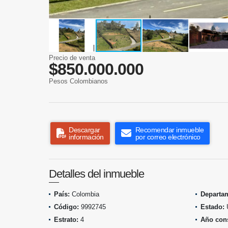
Precio de venta
$850.000.000
Pesos Colombianos
Descargar
Recomendar inmueble
información
por correo electrónico
Detalles del inmueble
País:
Colombia
Departa
Código:
9992745
Estado:
Estrato:
4
Año cons