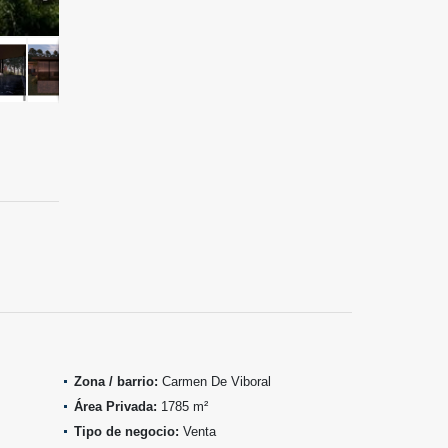
Zona / barrio:
Carmen De Viboral
Área Privada:
1785 m²
Tipo de negocio:
Venta