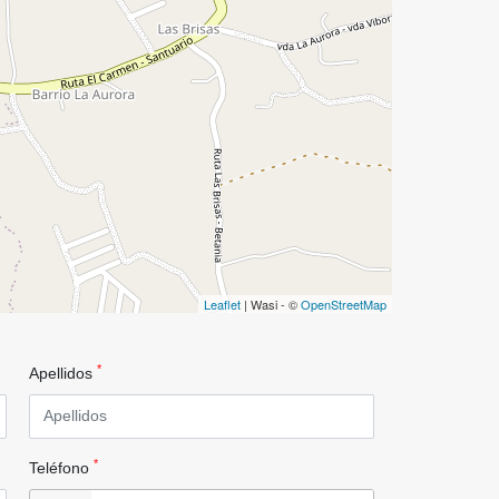
Leaflet
| Wasi - ©
OpenStreetMap
*
Apellidos
*
Teléfono