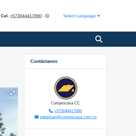
m
Select Language
▼
Cel.
+573044417890
-
Contáctanos
Comprocasa CC
+573044417890
sebastian@comprocasa.com.co