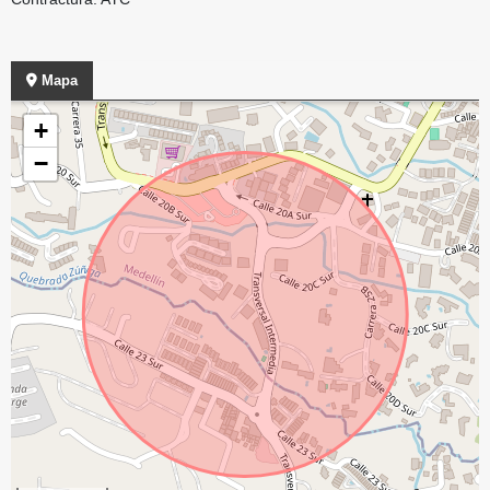
Mapa
+
−