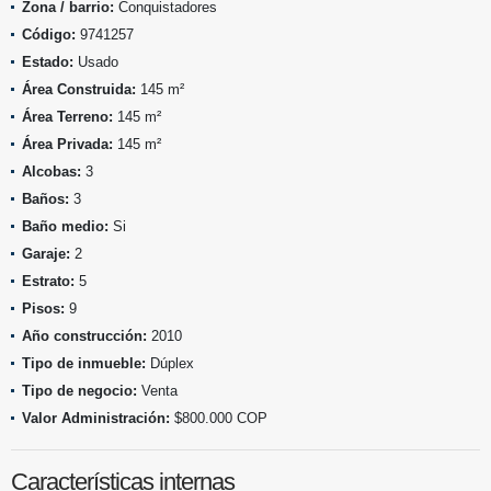
Zona / barrio:
Conquistadores
Código:
9741257
Estado:
Usado
Área Construida:
145 m²
Área Terreno:
145 m²
Área Privada:
145 m²
Alcobas:
3
Baños:
3
Baño medio:
Si
Garaje:
2
Estrato:
5
Pisos:
9
Año construcción:
2010
Tipo de inmueble:
Dúplex
Tipo de negocio:
Venta
Valor Administración:
$800.000 COP
Características internas