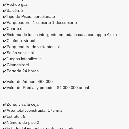
✔️Red de gas
✔️Balcón: 2
✔️Tipo de Pisos: porcelanato
✔️Parqueadero: 1 cubierto 1 descubierto
✔️Cuarto útil
✔️Sistema de luces inteligente en toda la casa con app o Alexa
✔️Citofono: virtual
✔️Parqueadero de visitantes: si
✔️Salón social: si
✔️Juegos infantiles: si
✔️Gimnasio: si
✔️Portería 24 horas
✔️Valor de Admón: 468.000
✔️Valor de Predial y periodo: $4.000.000 anual
✔️Zona: viva la ceja
✔️Área total /construida: 175 mts
✔️Estrato : 5
✔️Número de piso:2
✔️Estado del inmueble: perfecto estado