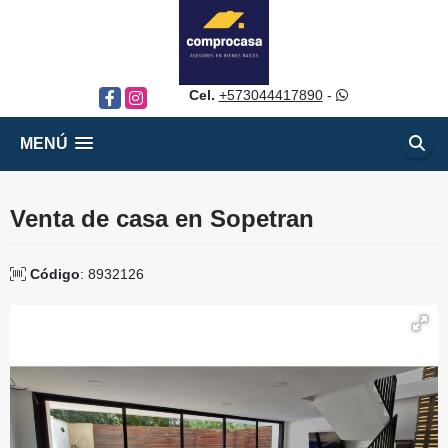
Cel.
+573044417890
-
Facebook
Instagram
MENÚ
Venta de casa en Sopetran
Código
: 8932126