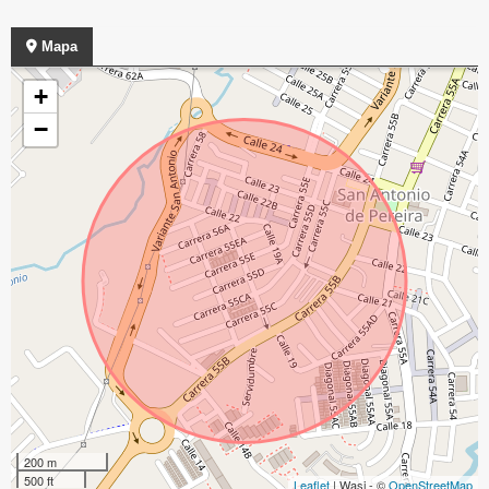
Mapa
+
−
200 m
500 ft
Leaflet
| Wasi - ©
OpenStreetMap