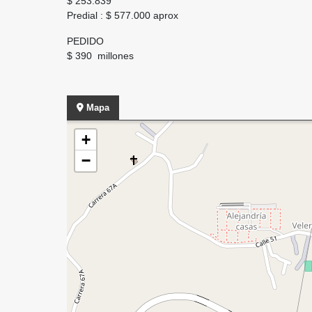
$ 253.839
Predial : $ 577.000 aprox
PEDIDO
$ 390 millones
Mapa
+
−