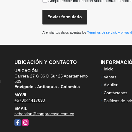
Acepto recibir información sobre ofertas inmobili
Enviar formulario
Al enviar tus datos aceptas los
Términos de servicio y privaci
UBICACIÓN Y CONTACTO
INFORMACI
Inicio
UBICACIÓN
Carrera 27 G 36 D Sur 25 Apartamento
Ventas
l
509
Alquiler
Envigado - Antioquia - Colombia
Contáctenos
MÓVIL
+573044417890
Políticas de pr
EMAIL
sebastian@comprocasa.com.co
Facebook
Instagram