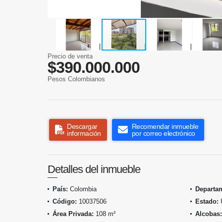
Precio de venta
$390.000.000
Pesos Colombianos
Descargar
Recomendar inmueble
información
por correo electrónico
Detalles del inmueble
País:
Colombia
Departa
Código:
10037506
Estado:
Área Privada:
108 m²
Alcobas: