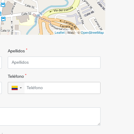
Leaflet
| Wasi - ©
OpenStreetMap
*
Apellidos
*
Teléfono
▼