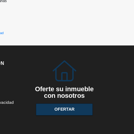
arias
dad
ÓN
Oferte su inmueble
con nosotros
ivacidad
OFERTAR