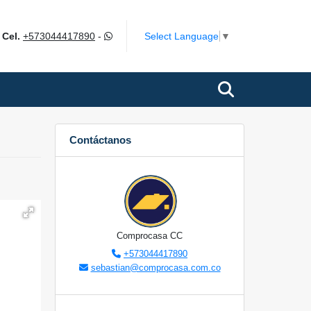
m
Select Language
▼
Cel.
+573044417890
-
Contáctanos
Comprocasa CC
+573044417890
sebastian@comprocasa.com.co