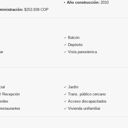
Año construcción:
2010
ministración:
$253.839 COP
Balcón
Depósito
ar
Vista panorámica
ial
Jardín
 / Recepción
Trans. público cercano
erdes
Acceso discapacitados
restaurantes
Vivienda unifamiliar