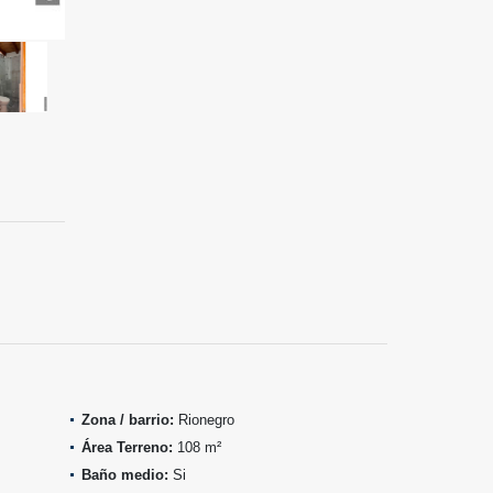
Zona / barrio:
Rionegro
Área Terreno:
108 m²
Baño medio:
Si