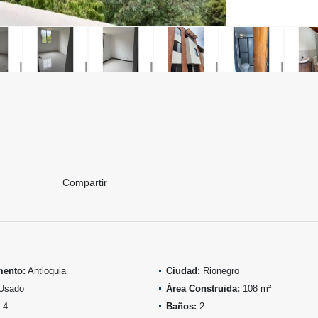
Compartir
mento:
Antioquia
Ciudad:
Rionegro
Usado
Área Construida:
108 m²
4
Baños:
2