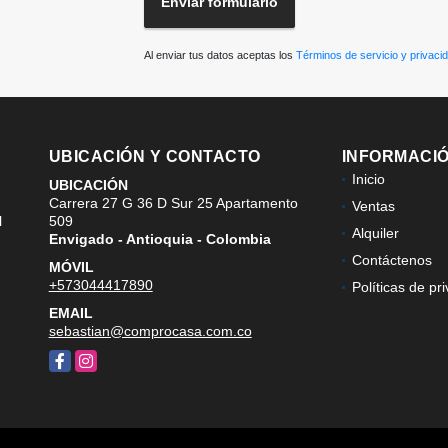
Enviar formulario
Al enviar tus datos aceptas los
Términos de servicio y privaci
UBICACIÓN Y CONTACTO
INFORMACI
Inicio
UBICACIÓN
Carrera 27 G 36 D Sur 25 Apartamento
Ventas
l
509
Alquiler
Envigado - Antioquia - Colombia
Contáctenos
MÓVIL
+573044417890
Políticas de pr
EMAIL
sebastian@comprocasa.com.co
Facebook
Instagram