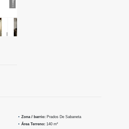
Zona / barrio:
Prados De Sabaneta
Área Terreno:
140 m²