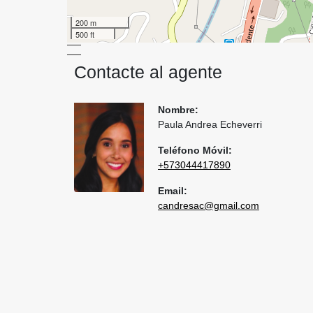
200 m
500 ft
Contacte al agente
Nombre:
Paula Andrea Echeverri
Teléfono Móvil:
+573044417890
Email:
candresac@gmail.com