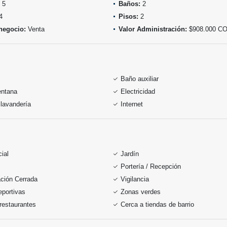
5
Baños:
2
4
Pisos:
2
negocio:
Venta
Valor Administración:
$908.000 C
Baño auxiliar
entana
Electricidad
lavandería
Internet
ial
Jardín
Portería / Recepción
ción Cerrada
Vigilancia
portivas
Zonas verdes
restaurantes
Cerca a tiendas de barrio