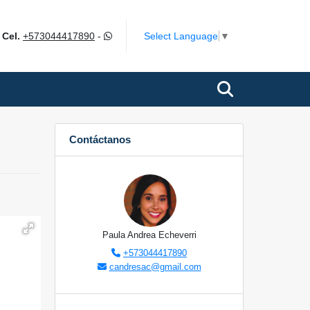
m
Select Language
▼
Cel.
+573044417890
-
Contáctanos
Paula Andrea Echeverri
+573044417890
candresac@gmail.com