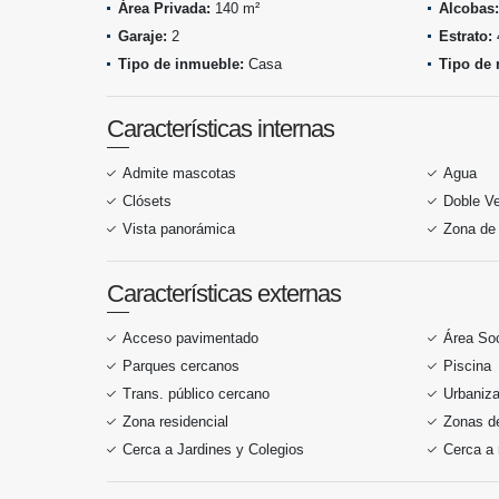
Área Privada:
140 m²
Alcobas:
Garaje:
2
Estrato:
Tipo de inmueble:
Casa
Tipo de 
Características internas
Admite mascotas
Agua
Clósets
Doble V
Vista panorámica
Zona de 
Características externas
Acceso pavimentado
Área Soc
Parques cercanos
Piscina
Trans. público cercano
Urbaniza
Zona residencial
Zonas de
Cerca a Jardines y Colegios
Cerca a 