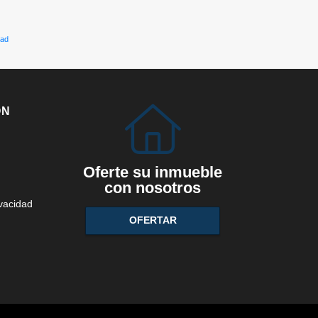
dad
ÓN
Oferte su inmueble
con nosotros
ivacidad
OFERTAR