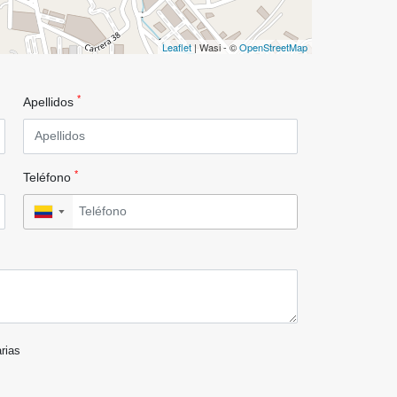
Leaflet
| Wasi - ©
OpenStreetMap
*
Apellidos
*
Teléfono
▼
arias