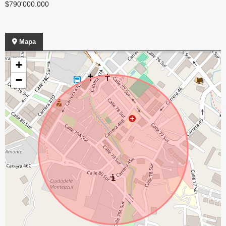
$790'000.000
Mapa
+
−