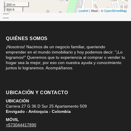
200 m
500 ft
Leaflet
| Wasi - ©
OpenStreetMap
QUIÉNES SOMOS
¡Nosotros! Nacimos de un negocio familiar, queriendo
emprender en el mundo inmobiliario y hoy podemos decir: "¡Lo
logramos!" Queremos que tu experiencia al comprar o vender tu
hogar sea la mejor, por eso con nuestra ayuda y conocimiento
juntos lo lograremos. Acompáñanos.
UBICACIÓN Y CONTACTO
UBICACIÓN
Carrera 27 G 36 D Sur 25 Apartamento 509
Envigado - Antioquia - Colombia
MÓVIL
+573044417890