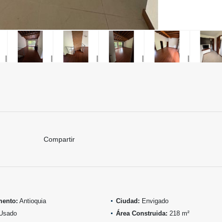
Compartir
mento:
Antioquia
Ciudad:
Envigado
Usado
Área Construida:
218 m²