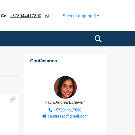
m
Select Language
▼
Cel.
+573044417890
-
Contáctanos
Paula Andrea Echeverri
+573044417890
candresac@gmail.com