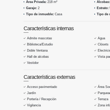
Área Privada:
218 m²
Alcobas:
Garaje:
2
Estrato:
Tipo de inmueble:
Casa
Tipo de 
Características internas
Admite mascotas
Agua
Biblioteca/Estudio
Clósets
Doble Ventana
Electric
Hall de alcobas
Vista p
Vestidor
Características externas
Acceso pavimentado
Área Soc
Jardín
Parquead
Portería / Recepción
Terraza
Vigilancia
Zona infa