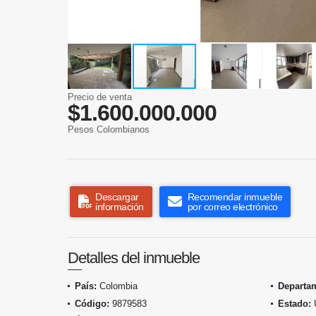
Precio de venta
$1.600.000.000
Pesos Colombianos
Descargar
Recomendar inmueble
información
por correo electrónico
Detalles del inmueble
País:
Colombia
Departa
Código:
9879583
Estado: