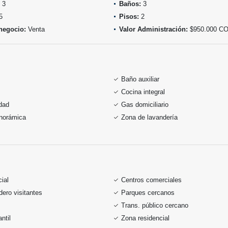
3
Baños:
3
5
Pisos:
2
negocio:
Venta
Valor Administración:
$950.000 C
Baño auxiliar
Cocina integral
idad
Gas domiciliario
anorámica
Zona de lavandería
ial
Centros comerciales
ero visitantes
Parques cercanos
Trans. público cercano
ntil
Zona residencial