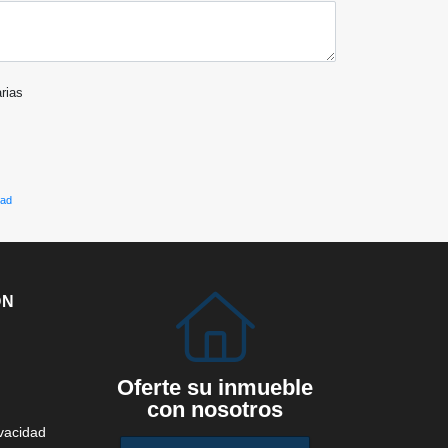
arias
dad
ÓN
Oferte su inmueble
con nosotros
ivacidad