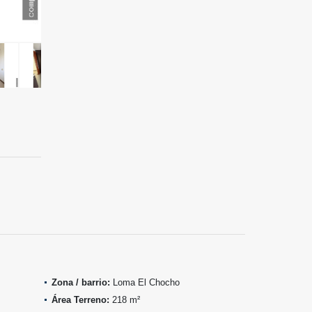
Zona / barrio:
Loma El Chocho
Área Terreno:
218 m²