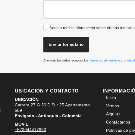
Acepto recibir información sobre ofertas inmobili
Enviar formulario
Al enviar tus datos aceptas los
Términos de servicio y privaci
UBICACIÓN Y CONTACTO
INFORMACI
Inicio
UBICACIÓN
Carrera 27 G 36 D Sur 25 Apartamento
Ventas
l
509
Alquiler
Envigado - Antioquia - Colombia
Contáctenos
MÓVIL
+573044417890
Políticas de pr