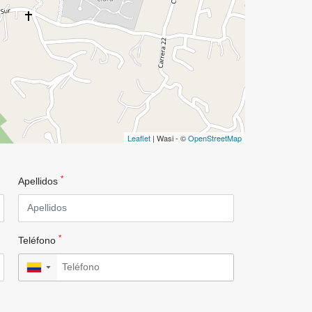
Leaflet
| Wasi - ©
OpenStreetMap
*
Apellidos
*
Teléfono
▼