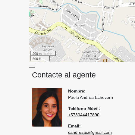
200 m
500 ft
Contacte al agente
Nombre:
Paula Andrea Echeverri
Teléfono Móvil:
+573044417890
Email:
candresac@gmail.com