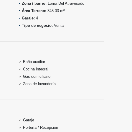
Zona / barrio:
Loma Del Atravesado
Área Terreno:
345.03 m²
Garaje:
4
Tipo de negocio:
Venta
Baño auxiliar
Cocina integral
Gas domiciliario
Zona de lavandería
Garaje
Portería / Recepción