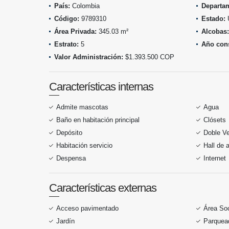
País:
Colombia
Departa
Código:
9789310
Estado:
Área Privada:
345.03 m²
Alcobas:
Estrato:
5
Año cons
Valor Administración:
$1.393.500 COP
Características internas
Admite mascotas
Agua
Baño en habitación principal
Clósets
Depósito
Doble V
Habitación servicio
Hall de 
Despensa
Internet
Características externas
Acceso pavimentado
Área Soc
Jardín
Parquead