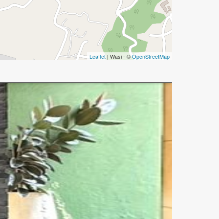
Leaflet
| Wasi - ©
OpenStreetMap