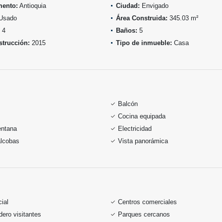
mento:
Antioquia
Ciudad:
Envigado
Usado
Área Construida:
345.03 m²
4
Baños:
5
trucción:
2015
Tipo de inmueble:
Casa
Balcón
Cocina equipada
entana
Electricidad
alcobas
Vista panorámica
ial
Centros comerciales
ero visitantes
Parques cercanos