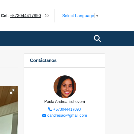
m
Select Language
▼
Cel.
+573044417890
-
Contáctanos
Paula Andrea Echeverri
+573044417890
candresac@gmail.com