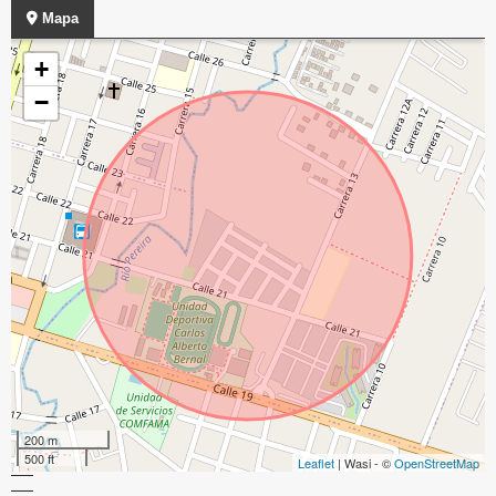
Mapa
+
−
200 m
500 ft
Leaflet
| Wasi - ©
OpenStreetMap