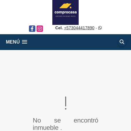
Cel.
+573044417890
-
Facebook
Instagram
MENÚ
No se encontró
inmueble .