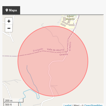
Mapa
+
−
200 m
500 ft
Leaflet
| Wasi - ©
OpenStreetMap