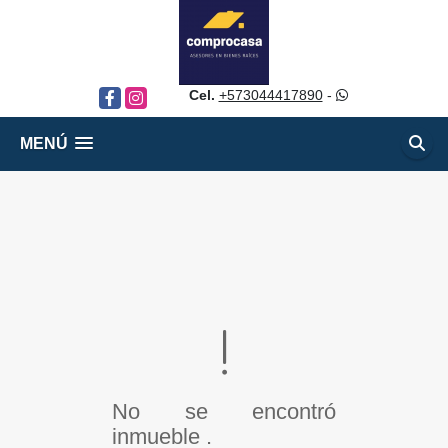
Cel.
+573044417890
-
Facebook
Instagram
MENÚ
No se encontró
inmueble .