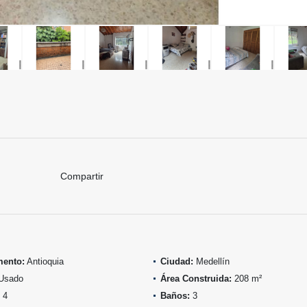
Compartir
mento:
Antioquia
Ciudad:
Medellín
Usado
Área Construida:
208 m²
4
Baños:
3