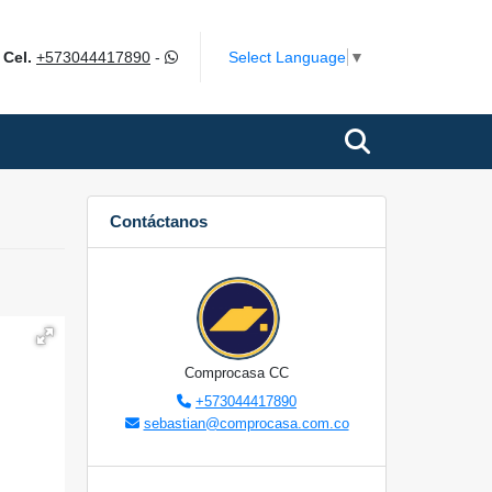
m
Select Language
▼
Cel.
+573044417890
-
Contáctanos
Comprocasa CC
+573044417890
sebastian@comprocasa.com.co