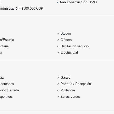
6
Año construcción:
1993
ministración:
$800.000 COP
Balcón
ca/Estudio
Clósets
entana
Habitación servicio
sa
Electricidad
ial
Garaje
 cercanos
Portería / Recepción
ción Cerrada
Vigilancia
portivas
Zonas verdes