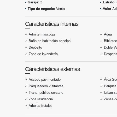
Garaje:
2
Estrato:
Tipo de negocio:
Venta
Valor Ad
Características internas
Admite mascotas
Agua
Baño en habitación principal
Bibliote
Depósito
Doble V
Zona de lavandería
Despen
Características externas
Acceso pavimentado
Área Soc
Parqueadero visitantes
Parques
Trans. público cercano
Urbaniza
Zona residencial
Zonas de
Árboles frutales