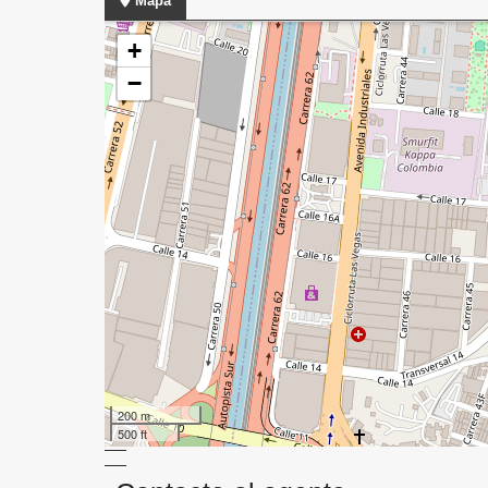
Mapa
+
−
200 m
500 ft