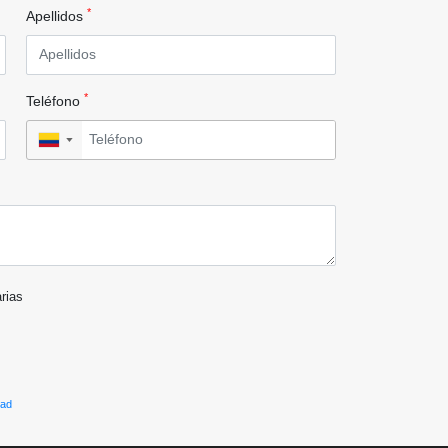
*
Apellidos
*
Teléfono
▼
arias
dad