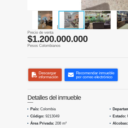
Precio de venta
$1.200.000.000
Pesos Colombianos
Descargar
Recomendar inmueble
información
por correo electrónico
Detalles del inmueble
País:
Colombia
Departa
Código:
9213049
Estado:
Área Privada:
208 m²
Alcobas: