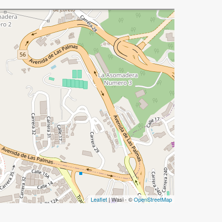
Leaflet
| Wasi - ©
OpenStreetMap