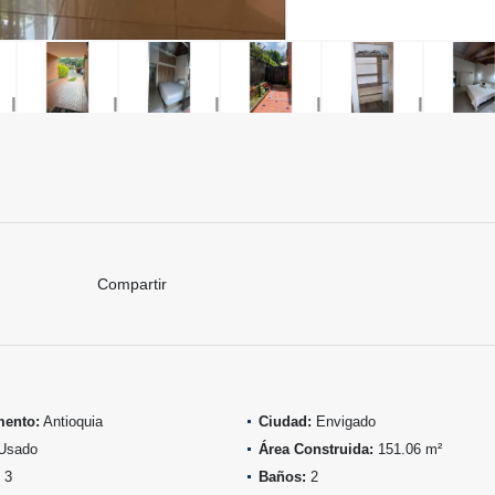
Compartir
mento:
Antioquia
Ciudad:
Envigado
Usado
Área Construida:
151.06 m²
3
Baños:
2