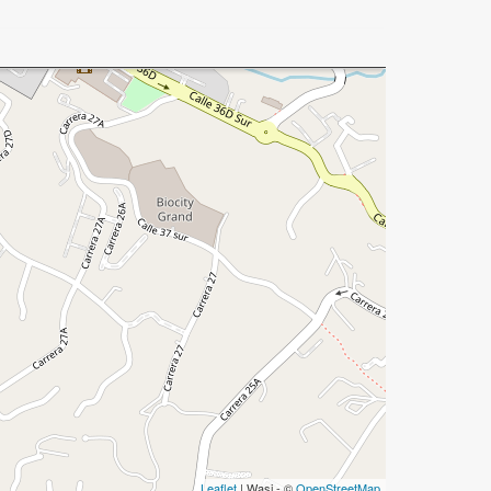
Leaflet
| Wasi - ©
OpenStreetMap