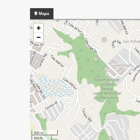
Mapa
+
−
200 m
500 ft