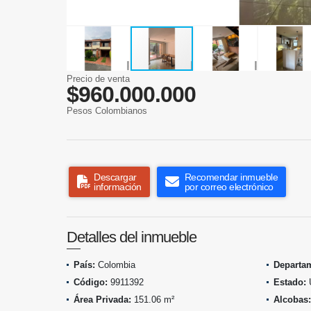
Precio de venta
$960.000.000
Pesos Colombianos
Descargar
Recomendar inmueble
información
por correo electrónico
Detalles del inmueble
País:
Colombia
Departa
Código:
9911392
Estado:
Área Privada:
151.06 m²
Alcobas: