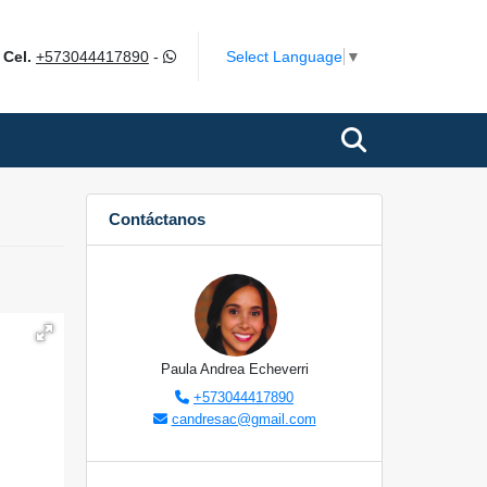
m
Select Language
▼
Cel.
+573044417890
-
Contáctanos
Paula Andrea Echeverri
+573044417890
candresac@gmail.com