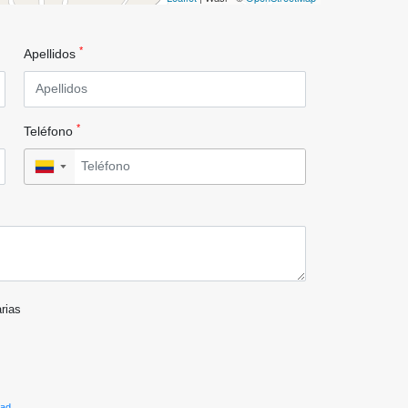
*
Apellidos
*
Teléfono
▼
arias
dad