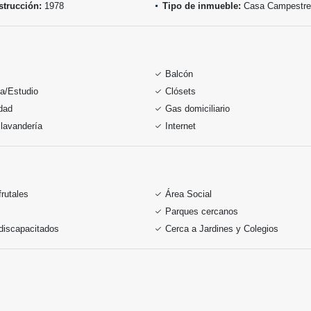
trucción:
1978
Tipo de inmueble:
Casa Campestre
Balcón
ca/Estudio
Clósets
idad
Gas domiciliario
lavandería
Internet
frutales
Área Social
Parques cercanos
discapacitados
Cerca a Jardines y Colegios