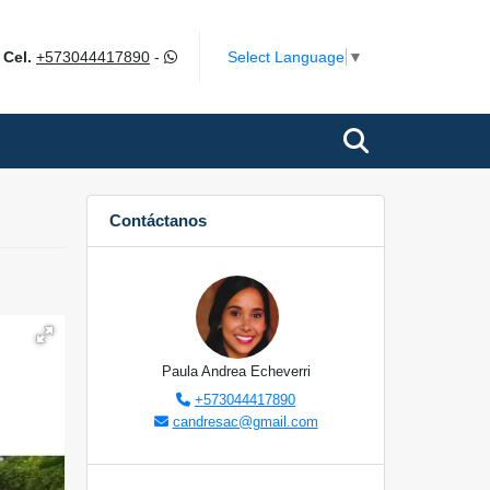
m
Select Language
▼
Cel.
+573044417890
-
Contáctanos
Paula Andrea Echeverri
+573044417890
candresac@gmail.com