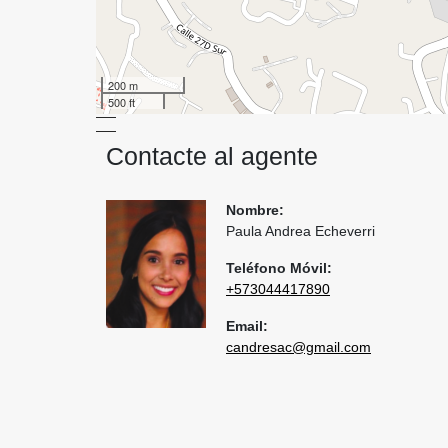
200 m
500 ft
Contacte al agente
Nombre:
Paula Andrea Echeverri
Teléfono Móvil:
+573044417890
Email:
candresac@gmail.com