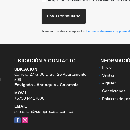
Acepto recibir información sobre ofertas inmobili
Enviar formulario
Al enviar tus datos aceptas los
Términos de servicio y privaci
UBICACIÓN Y CONTACTO
INFORMACI
Inicio
UBICACIÓN
Carrera 27 G 36 D Sur 25 Apartamento
Ventas
l
509
Alquiler
Envigado - Antioquia - Colombia
Contáctenos
MÓVIL
+573044417890
Políticas de pr
EMAIL
sebastian@comprocasa.com.co
Facebook
Instagram