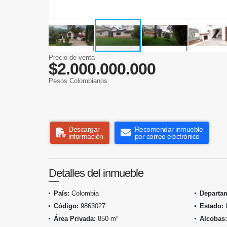
Precio de venta
$2.000.000.000
Pesos Colombianos
Descargar
Recomendar inmueble
información
por correo electrónico
Detalles del inmueble
País:
Colombia
Departa
Código:
9863027
Estado:
Área Privada:
850 m²
Alcobas: