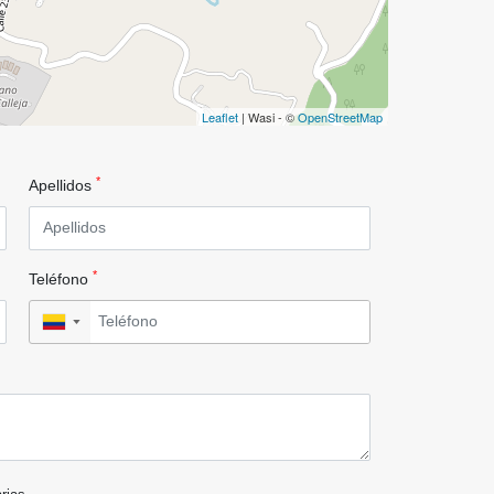
Leaflet
| Wasi - ©
OpenStreetMap
*
Apellidos
*
Teléfono
▼