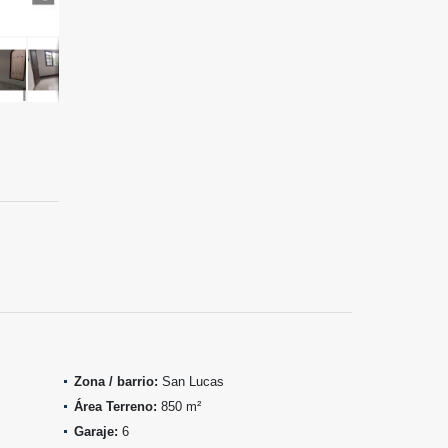
Zona / barrio:
San Lucas
Área Terreno:
850 m²
Garaje:
6