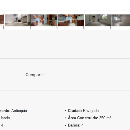
Compartir
mento:
Antioquia
Ciudad:
Envigado
Usado
Área Construida:
350 m²
4
Baños:
4