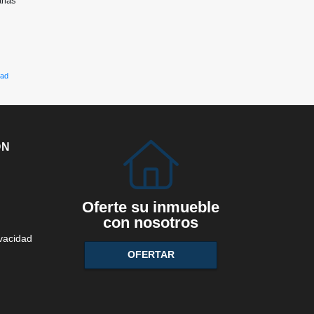
arias
dad
ÓN
Oferte su inmueble
con nosotros
ivacidad
OFERTAR