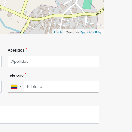
Leaflet
| Wasi - ©
OpenStreetMap
*
Apellidos
*
Teléfono
▼