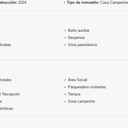
trucción:
2024
Tipo de inmueble:
Casa Campestre
Baño auxiliar
o
Despensa
alcobas
Vista panorámica
frutales
Área Social
Parqueadero visitantes
 / Recepción
Terraza
ia
Zona campestre
rísticas