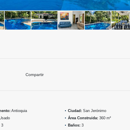
Compartir
mento:
Antioquia
Ciudad:
San Jerónimo
Usado
Área Construida:
360 m²
3
Baños:
3