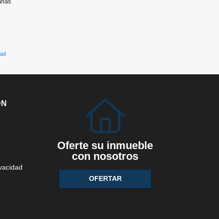
arias
dad
ÓN
Oferte su inmueble
con nosotros
ivacidad
OFERTAR