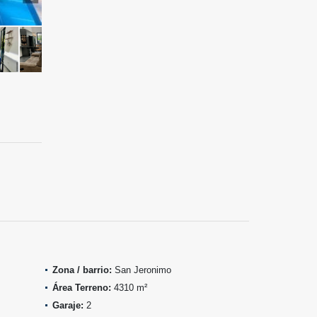
Zona / barrio:
San Jeronimo
Área Terreno:
4310 m²
Garaje:
2