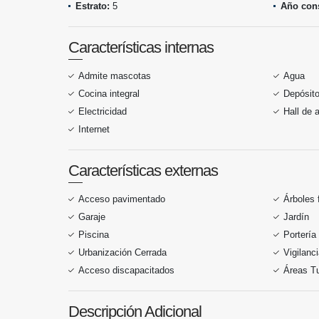
Estrato:
5
Año cons
Características internas
Admite mascotas
Agua
Cocina integral
Depósit
Electricidad
Hall de 
Internet
Características externas
Acceso pavimentado
Árboles 
Garaje
Jardín
Piscina
Portería
Urbanización Cerrada
Vigilanc
Acceso discapacitados
Áreas Tu
Descripción Adicional