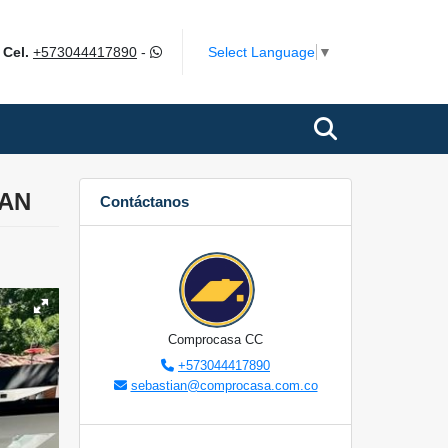
m
Select Language
▼
Cel.
+573044417890
-
RAN
Contáctanos
Comprocasa CC
+573044417890
sebastian@comprocasa.com.co