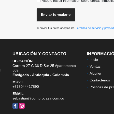
Acepto recibir información sobre ofertas inmobili
Enviar formulario
Al enviar tus datos aceptas los
Términos de servicio y privaci
UBICACIÓN Y CONTACTO
INFORMACI
Inicio
UBICACIÓN
Carrera 27 G 36 D Sur 25 Apartamento
Ventas
l
509
Alquiler
Envigado - Antioquia - Colombia
Contáctenos
MÓVIL
+573044417890
Políticas de pr
EMAIL
sebastian@comprocasa.com.co
Facebook
Instagram