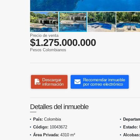
Precio de venta
$1.275.000.000
Pesos Colombianos
Descargar
Recomendar inmueble
información
por correo electrónico
Detalles del inmueble
País:
Colombia
Departa
Código:
10043672
Estado:
Área Privada:
4310 m²
Alcobas: