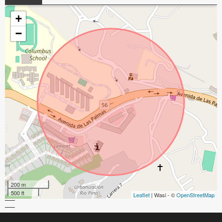
+
−
200 m
500 ft
Leaflet
| Wasi - ©
OpenStreetMap