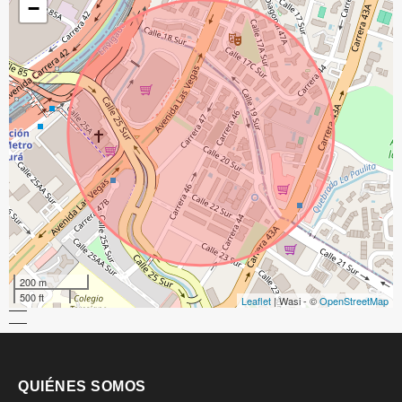
−
200 m
500 ft
Leaflet
| Wasi - ©
OpenStreetMap
QUIÉNES SOMOS